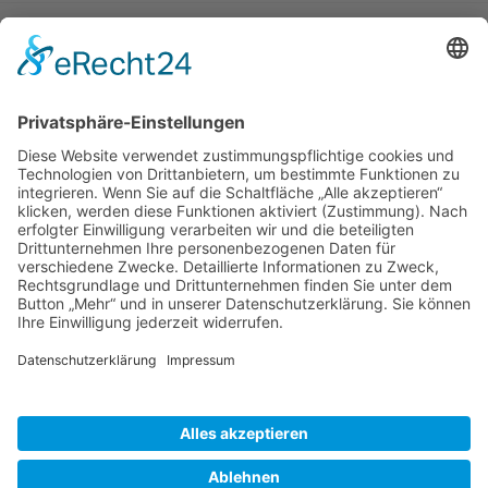
Das Stoff-Design variiert und kann daher von den hier gezeigten
Modellen abweichen.
(ca. 15 x 20 cm und 6 x 6 cm)
Euro 45.-
Anfragen bitte direkt per Email an:
vera.schulze-brockamp@t-online.de
Vera Schulze-Brockamp
vera.schulze-brockamp@t-online.de
Tel. 08638 - 98 44 950
Hötzlstrasse 20
84574
Taufkirchen
Impressum
Datenschutz